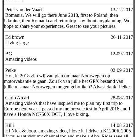
Peter van der Vaart
13-12-2017
Romania. We will go there June 2018, first to Poland, then
Ukraine, then Romania and returntrip is without anyplanning. We
hope to share your experiences. Great to see your pictures.
Ed brown
26-11-2017
Living large
BG
12-09-2017
Amazing videos
Peike
02-09-2017
Hoi, in 2018 zijn wij van plan om naar Noorwegen op
motorvakantie te gaan. Zou ik van jullie het GPX bestand van
jullie reis naar Noorwegen mogen gebruiken? Alvast dank! Peike.
Carlo Arcari
28-08-2017
Amazing video's that have inspired me to plan my first trip to
Europe next year. I passed my motorcycle test in April 2016 and I
have a Honda NC750X DCT, I love biking.
Killi
14-08-2017
Hi Niek & Joop, amazing video, i love it. I drive a K1200R 2005.
If you want visit my channel too and make a Abo. Rides save all