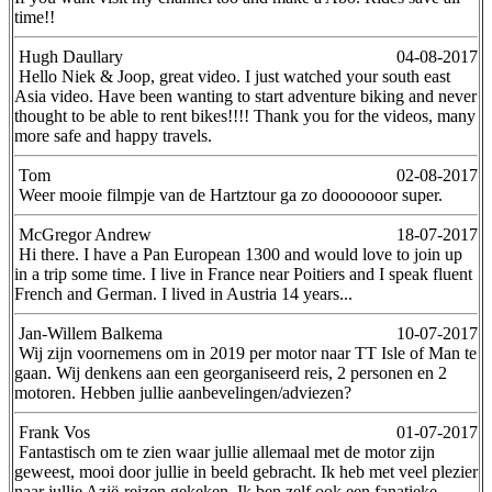
time!!
Hugh Daullary
04-08-2017
Hello Niek & Joop, great video. I just watched your south east
Asia video. Have been wanting to start adventure biking and never
thought to be able to rent bikes!!!! Thank you for the videos, many
more safe and happy travels.
Tom
02-08-2017
Weer mooie filmpje van de Hartztour ga zo dooooooor super.
McGregor Andrew
18-07-2017
Hi there. I have a Pan European 1300 and would love to join up
in a trip some time. I live in France near Poitiers and I speak fluent
French and German. I lived in Austria 14 years...
Jan-Willem Balkema
10-07-2017
Wij zijn voornemens om in 2019 per motor naar TT Isle of Man te
gaan. Wij denkens aan een georganiseerd reis, 2 personen en 2
motoren. Hebben jullie aanbevelingen/adviezen?
Frank Vos
01-07-2017
Fantastisch om te zien waar jullie allemaal met de motor zijn
geweest, mooi door jullie in beeld gebracht. Ik heb met veel plezier
naar jullie Azië-reizen gekeken. Ik ben zelf ook een fanatieke