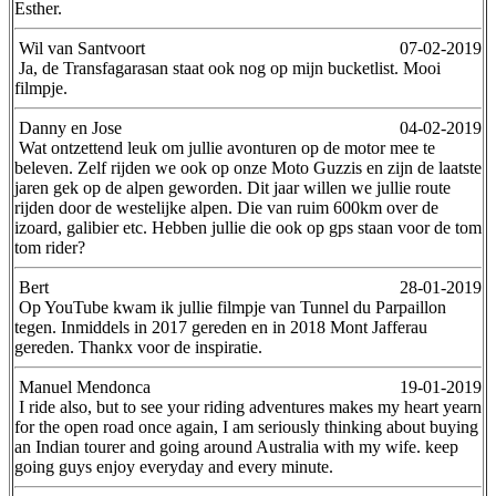
Esther.
Wil van Santvoort
07-02-2019
Ja, de Transfagarasan staat ook nog op mijn bucketlist. Mooi
filmpje.
Danny en Jose
04-02-2019
Wat ontzettend leuk om jullie avonturen op de motor mee te
beleven. Zelf rijden we ook op onze Moto Guzzis en zijn de laatste
jaren gek op de alpen geworden. Dit jaar willen we jullie route
rijden door de westelijke alpen. Die van ruim 600km over de
izoard, galibier etc. Hebben jullie die ook op gps staan voor de tom
tom rider?
Bert
28-01-2019
Op YouTube kwam ik jullie filmpje van Tunnel du Parpaillon
tegen. Inmiddels in 2017 gereden en in 2018 Mont Jafferau
gereden. Thankx voor de inspiratie.
Manuel Mendonca
19-01-2019
I ride also, but to see your riding adventures makes my heart yearn
for the open road once again, I am seriously thinking about buying
an Indian tourer and going around Australia with my wife. keep
going guys enjoy everyday and every minute.