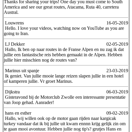
Thanks for sharing your trips! One day you must come to South
America and see our great routes, Atacama, Ruta 40, carretera
Austral.
Louwrens
16-05-2019
Hello. I love your videos, watching now on YouTube as you are
going to Iran.
LJ Dekker
02-05-2019
Hallo, Ik ben op naar routes in de Franse Alpen en nu zag ik dat
jullie een fantastische reis hebben gemaakt in de Alpen. Hebben
jullie hier misschien nog de routes van?
Marinus uit spanje
23-03-2019
Ik geniet. Van jullie mooie lange reizen slapen jullie in een hotel
of kamperen jullie. Vr groet Marinus.
Dijkstra
06-03-2019
Gisteravond bij de Motorclub Zwolle een interessante presentatie
van Joop gehad. Aanrader!
hans en esther
09-02-2019
Hallo, wij willen ook op de motor gaan rijden naar kargicak
turkey vandaar dat ik bij jullie uit kwam ennnn krijg gelijk zin om
te gaan mooi avontuur. Hebben jullie nog tip's? grutjes Hans en