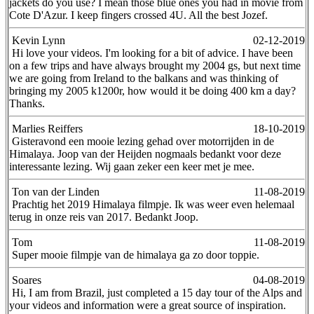
jackets do you use? I mean those blue ones you had in movie from
Cote D'Azur. I keep fingers crossed 4U. All the best Jozef.
Kevin Lynn
02-12-2019
Hi love your videos. I'm looking for a bit of advice. I have been
on a few trips and have always brought my 2004 gs, but next time
we are going from Ireland to the balkans and was thinking of
bringing my 2005 k1200r, how would it be doing 400 km a day?
Thanks.
Marlies Reiffers
18-10-2019
Gisteravond een mooie lezing gehad over motorrijden in de
Himalaya. Joop van der Heijden nogmaals bedankt voor deze
interessante lezing. Wij gaan zeker een keer met je mee.
Ton van der Linden
11-08-2019
Prachtig het 2019 Himalaya filmpje. Ik was weer even helemaal
terug in onze reis van 2017. Bedankt Joop.
Tom
11-08-2019
Super mooie filmpje van de himalaya ga zo door toppie.
Soares
04-08-2019
Hi, I am from Brazil, just completed a 15 day tour of the Alps and
your videos and information were a great source of inspiration.