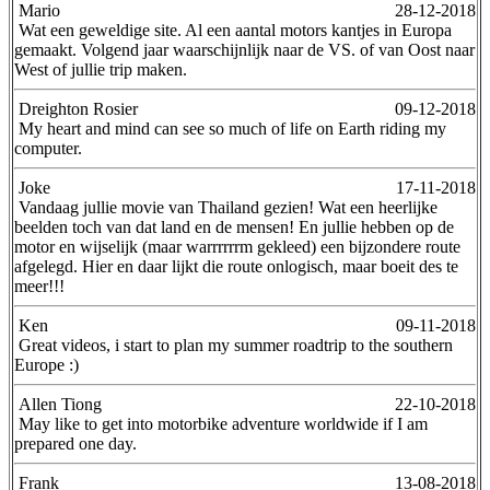
Mario
28-12-2018
Wat een geweldige site. Al een aantal motors kantjes in Europa
gemaakt. Volgend jaar waarschijnlijk naar de VS. of van Oost naar
West of jullie trip maken.
Dreighton Rosier
09-12-2018
My heart and mind can see so much of life on Earth riding my
computer.
Joke
17-11-2018
Vandaag jullie movie van Thailand gezien! Wat een heerlijke
beelden toch van dat land en de mensen! En jullie hebben op de
motor en wijselijk (maar warrrrrrm gekleed) een bijzondere route
afgelegd. Hier en daar lijkt die route onlogisch, maar boeit des te
meer!!!
Ken
09-11-2018
Great videos, i start to plan my summer roadtrip to the southern
Europe :)
Allen Tiong
22-10-2018
May like to get into motorbike adventure worldwide if I am
prepared one day.
Frank
13-08-2018