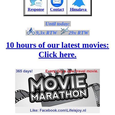
Response
Contact
Himalaya
Until today:
9,3x RTW
29x RTW
10 hours of our latest movies:
Click here.